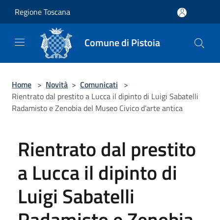
Salta al contenuto principale
Regione Toscana
Comune di Pistoia
Home
>
Novità
>
Comunicati
>
Rientrato dal prestito a Lucca il dipinto di Luigi Sabatelli
Radamisto e Zenobia del Museo Civico d’arte antica
Rientrato dal prestito
a Lucca il dipinto di
Luigi Sabatelli
Radamisto e Zenobia