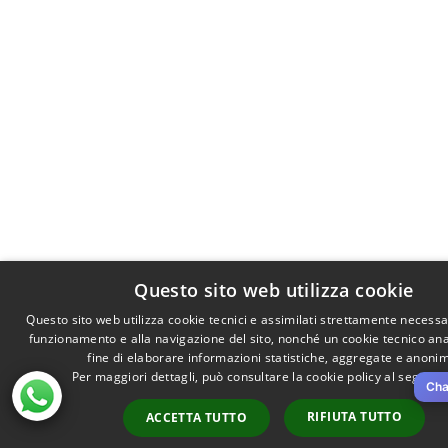
Questo sito web utilizza cookie
Questo sito web utilizza cookie tecnici e assimilati strettamente necessar
funzionamento e alla navigazione del sito, nonché un cookie tecnico anal
fine di elaborare informazioni statistiche, aggregate e anoni
Per maggiori dettagli, può consultare la cookie policy al seguen
Cha
RIFIUTA TUTTO
ACCETTA TUTTO