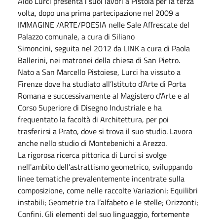
Aldo Lurci presenta i suoi lavori a Pistoia per la terza
volta, dopo una prima partecipazione nel 2009 a
IMMAGINE /ARTE/POESIA nelle Sale Affrescate del
Palazzo comunale, a cura di Siliano
Simoncini, seguita nel 2012 da LINK a cura di Paola
Ballerini, nei matronei della chiesa di San Pietro.
Nato a San Marcello Pistoiese, Lurci ha vissuto a
Firenze dove ha studiato all’Istituto d’Arte di Porta
Romana e successivamente al Magistero d’Arte e al
Corso Superiore di Disegno Industriale e ha
frequentato la facoltà di Architettura, per poi
trasferirsi a Prato, dove si trova il suo studio. Lavora
anche nello studio di Montebenichi a Arezzo.
La rigorosa ricerca pittorica di Lurci si svolge
nell'ambito dell’astrattismo geometrico, sviluppando
linee tematiche prevalentemente incentrate sulla
composizione, come nelle raccolte Variazioni; Equilibri
instabili; Geometrie tra l’alfabeto e le stelle; Orizzonti;
Confini. Gli elementi del suo linguaggio, fortemente