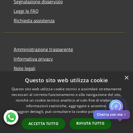
Segnalazione disservizio
Leggi le FAQ
Richiesta assistenza
Amministrazione trasparente
Informativa privacy
Note legali
×
Dichiarazione di accessibilità
Questo sito web utilizza cookie
Questo sito web utilizza cookie tecnici e assimilati strettamente
necessari al corretto funzionamento e alla navigazione del sito,
nonché un cookie tecnico analitico al solo fine di elaborare
informazioni statistiche, aggregate e anonime.
RSS
Copyright © 2026 • Comune di
Per maggiori dettagli, può consultare la cookie policy al seguente
link
Accessibilità
Pistoia • Powered by
✕
Chatta con me
Privacy
Municipium
Accesso
•
RIFIUTA TUTTO
ACCETTA TUTTO
Cookie
redazione