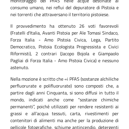
monitoraggio dei PFAS nelle acque destinate al
consumo umano, nei reflui del depuratore di Pistoia e
nei torrenti che attraversano il territorio pistoiese.
Il provvedimento ha ottenuto 26 voti favorevoli
(Fratelli d'Italia, Avanti Pistoia per Ale Tomasi Sindaco,
Forza Italia -
Amo Pistoia Civica, Lega, Partito
Democratico, Pistoia Ecologista Progressista e Civici
Riformisti),
2 contrari (Jacopo Bojola e Giampaolo
Pagliai di
Forza Italia -
Amo Pistoia Civica
) e nessuno
astenuto.
Nella mozione è scritto che «i PFAS (sostanze alchiliche
perfluorurate e polifluorurate) sono composti che, a
partire dagli anni Cinquanta, si sono diffusi in tutto il
mondo, indicati anche come “sostanze chimiche
permanenti”, poiché utilizzati per rendere resistenti ai
grassi e all’acqua tessuti, carta, rivestimenti per
contenitori di alimenti ma anche per la produzione di
pellicole fotografiche, schiume antincendio, detergenti