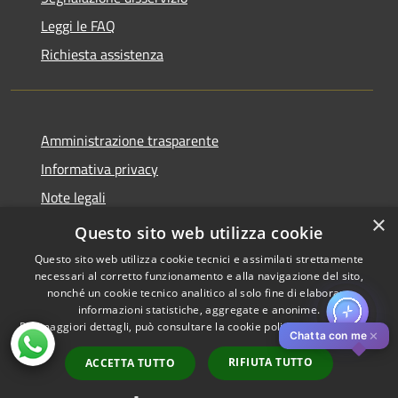
Leggi le FAQ
Richiesta assistenza
Amministrazione trasparente
Informativa privacy
Note legali
×
Dichiarazione di accessibilità
Questo sito web utilizza cookie
Questo sito web utilizza cookie tecnici e assimilati strettamente
necessari al corretto funzionamento e alla navigazione del sito,
nonché un cookie tecnico analitico al solo fine di elaborare
informazioni statistiche, aggregate e anonime.
RSS
Copyright © 2026 • Comune di
Per maggiori dettagli, può consultare la cookie policy al seguente
link
Accessibilità
Pistoia • Powered by
✕
Chatta con me
Privacy
Municipium
Accesso
•
RIFIUTA TUTTO
ACCETTA TUTTO
Cookie
redazione