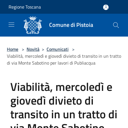
Salta al contenuto principale
Regione Toscana
Comune di Pistoia
Home
>
Novità
>
Comunicati
>
Viabilità, mercoledì e giovedì divieto di transito in un tratto
di via Monte Sabotino per lavori di Publiacqua
Viabilità, mercoledì e
giovedì divieto di
transito in un tratto di
via Monte Sabotino