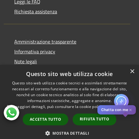
Leggi le FAQ
Richiesta assistenza
Amministrazione trasparente
Informativa privacy
Note legali
×
Dichiarazione di accessibilità
Questo sito web utilizza cookie
Questo sito web utilizza cookie tecnici e assimilati strettamente
necessari al corretto funzionamento e alla navigazione del sito,
nonché un cookie tecnico analitico al solo fine di elaborare
informazioni statistiche, aggregate e anonime.
RSS
Copyright © 2026 • Comune di
Per maggiori dettagli, può consultare la cookie policy al seguente
link
Accessibilità
Pistoia • Powered by
✕
Chatta con me
Privacy
Municipium
Accesso
•
RIFIUTA TUTTO
ACCETTA TUTTO
Cookie
redazione
Mappa del sito
MOSTRA DETTAGLI