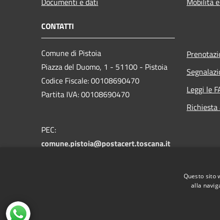
Documenti e dati
Mobilità e
CONTATTI
Comune di Pistoia
Prenotaz
Piazza del Duomo, 1 - 51100 - Pistoia
Segnalazi
Codice Fiscale: 00108690470
Leggi le 
Partita IVA: 00108690470
Richiesta
PEC:
comune.pistoia@postacert.toscana.it
Centralino Unico:
0573 3711
Numero verde PistoiaInforma:
800 012
Questo sito 
146
alla navig