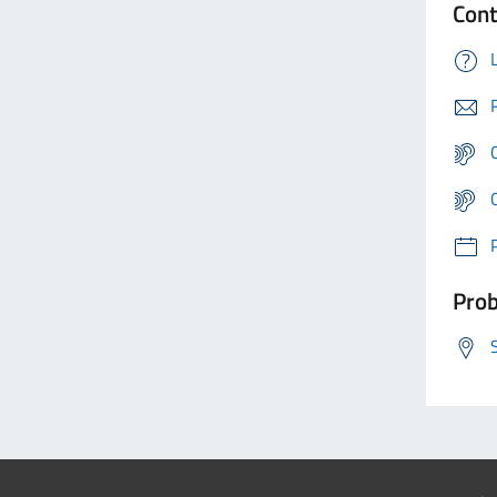
Cont
Prob