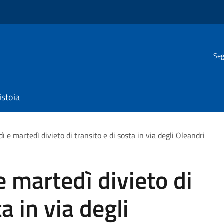
Seg
istoia
dì e martedì divieto di transito e di sosta in via degli Oleandri
 e martedì divieto di
a in via degli