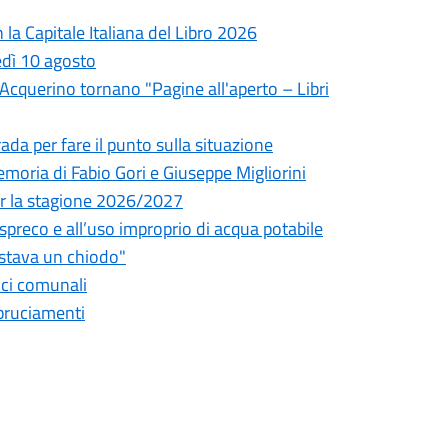
la Capitale Italiana del Libro 2026
edì 10 agosto
l'Acquerino tornano "Pagine all'aperto – Libri
da per fare il punto sulla situazione
oria di Fabio Gori e Giuseppe Migliorini
 per la stagione 2026/2027
o spreco e all’uso improprio di acqua potabile
astava un chiodo"
fici comunali
bbruciamenti