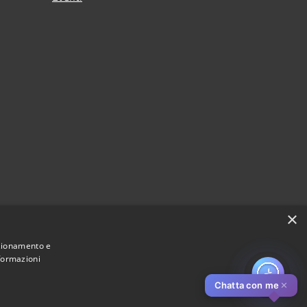
×
nzionamento e
nformazioni
Chatta con me
✕