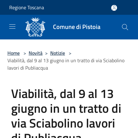
Salta al contenuto principale
Regione Toscana
Comune di Pistoia
Home
>
Novità
>
Notizie
>
Viabilità, dal 9 al 13 giugno in un tratto di via Sciabolino
lavori di Publiacqua
Viabilità, dal 9 al 13
giugno in un tratto di
via Sciabolino lavori
di Publiacqua