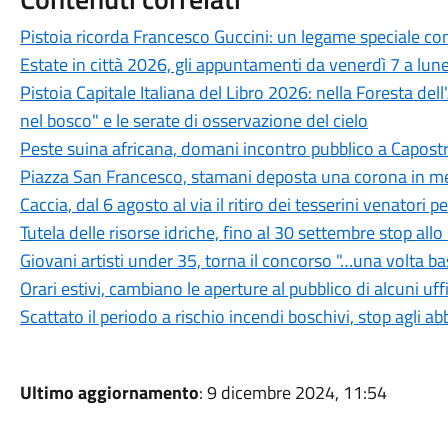
Pistoia ricorda Francesco Guccini: un legame speciale con 
Estate in città 2026, gli appuntamenti da venerdì 7 a lun
Pistoia Capitale Italiana del Libro 2026: nella Foresta del
nel bosco" e le serate di osservazione del cielo
Peste suina africana, domani incontro pubblico a Capostra
Piazza San Francesco, stamani deposta una corona in mem
Caccia, dal 6 agosto al via il ritiro dei tesserini venatori
Tutela delle risorse idriche, fino al 30 settembre stop all
Giovani artisti under 35, torna il concorso "…una volta b
Orari estivi, cambiano le aperture al pubblico di alcuni uf
Scattato il periodo a rischio incendi boschivi, stop agli a
Ultimo aggiornamento
: 9 dicembre 2024, 11:54