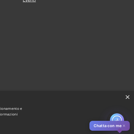
×
nzionamento e
nformazioni
Chatta con me
✕