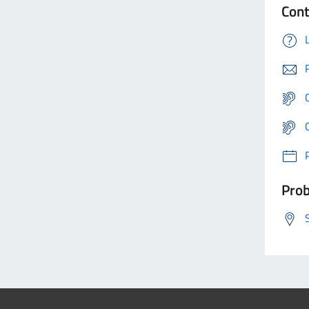
Cont
Prob