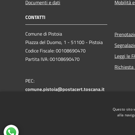
Documenti e dati
Mobilità e
CONTATTI
Comune di Pistoia
Prenotaz
Piazza del Duomo, 1 - 51100 - Pistoia
Segnalazi
Codice Fiscale: 00108690470
Leggi le 
Partita IVA: 00108690470
Richiesta
PEC:
comune.pistoia@postacert.toscana.it
Centralino Unico:
0573 3711
Numero verde PistoiaInforma:
800 012
Questo sito 
146
alla navig