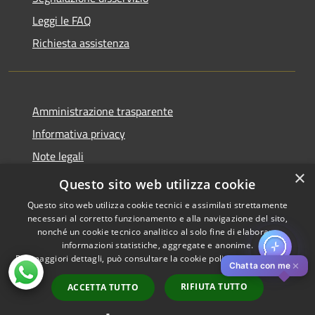
Leggi le FAQ
Richiesta assistenza
Amministrazione trasparente
Informativa privacy
Note legali
×
Dichiarazione di accessibilità
Questo sito web utilizza cookie
Questo sito web utilizza cookie tecnici e assimilati strettamente
necessari al corretto funzionamento e alla navigazione del sito,
nonché un cookie tecnico analitico al solo fine di elaborare
informazioni statistiche, aggregate e anonime.
RSS
Copyright © 2026 • Comune di
Per maggiori dettagli, può consultare la cookie policy al seguente
link
Accessibilità
Pistoia • Powered by
✕
Chatta con me
Privacy
Municipium
Accesso
•
RIFIUTA TUTTO
ACCETTA TUTTO
Cookie
redazione