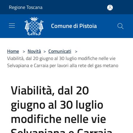
Salta al contenuto principale
Regione Toscana
Comune di Pistoia
Home
>
Novità
>
Comunicati
>
Viabilità, dal 20 giugno al 30 luglio modifiche nelle vie
Selvapiana e Carraia per lavori alla rete del gas metano
Viabilità, dal 20
giugno al 30 luglio
modifiche nelle vie
Selvapiana e Carraia