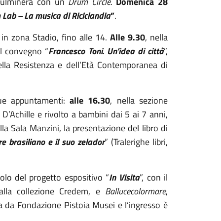
ulminerà con un
Drum Circle
.
Domenica 28
Lab – La musica di Riciclandia
”
.
 in zona Stadio, fino alle 14.
Alle 9.30
, nella
l convegno “
Francesco Toni. Un’idea di città
”,
della Resistenza e dell’Età Contemporanea di
due appuntamenti:
alle 16.30
, nella sezione
ia D’Achille e rivolto a bambini dai 5 ai 7 anni,
ella Sala Manzini, la presentazione del libro di
are brasiliano e il suo zelador
” (Tralerighe libri,
olo del progetto espositivo “
In Visita
”, con il
alla collezione Credem, e
Ballucecolormare
,
ta da Fondazione Pistoia Musei e l’ingresso è