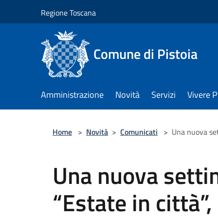
Salta al contenuto principale
Regione Toscana
Comune di Pistoia
Amministrazione
Novità
Servizi
Vivere P
Home
>
Novità
>
Comunicati
>
Una nuova set
Una nuova setti
“Estate in città”