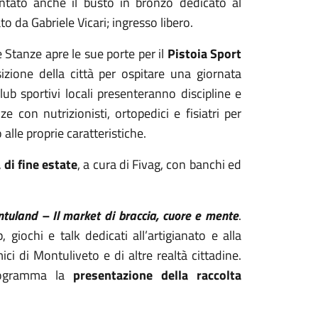
entato anche il busto in bronzo dedicato al
to da Gabriele Vicari; ingresso libero.
e Stanze apre le sue porte per il
Pistoia Sport
sizione della città per ospitare una giornata
lub sportivi locali presenteranno discipline e
e con nutrizionisti, ortopedici e fisiatri per
alle proprie caratteristiche.
 di fine estate
, a cura di Fivag, con banchi ed
tuland – Il market di braccia, cuore e mente
.
giochi e talk dedicati all’artigianato e alla
ici di Montuliveto e di altre realtà cittadine.
rogramma la
presentazione della raccolta