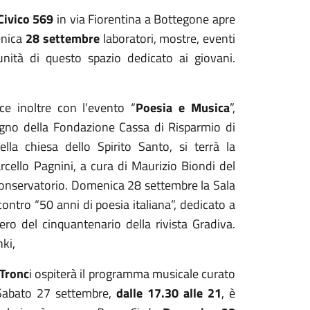
Civico 569
in via Fiorentina a Bottegone apre
menica
28 settembre
laboratori, mostre, eventi
nità di questo spazio dedicato ai giovani.
ce inoltre con l’evento “
Poesia e Musica
”,
gno della Fondazione Cassa di Risparmio di
lla chiesa dello Spirito Santo, si terrà la
cello Pagnini, a cura di Maurizio Biondi del
Conservatorio. Domenica 28 settembre la Sala
ontro “50 anni di poesia italiana”, dedicato a
ro del cinquantenario della rivista Gradiva.
hki,
 Tronc
i ospiterà il programma musicale curato
 Sabato 27 settembre,
dalle 17.30 alle 21
, è