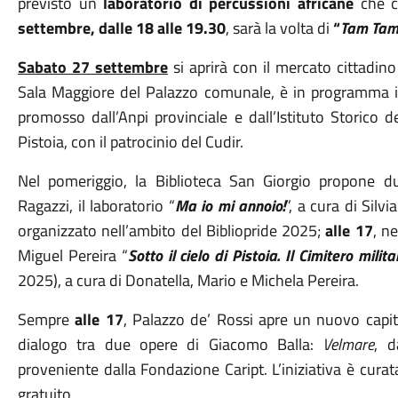
previsto un
laboratorio di percussioni africane
che c
settembre, dalle 18 alle 19.30
, sarà la volta di
“
Tam Tam 
Sabato 27 settembre
si aprirà con il mercato cittadino
Sala Maggiore del Palazzo comunale, è in programma i
promosso dall’Anpi provinciale e dall’Istituto Storico 
Pistoia, con il patrocinio del Cudir.
Nel pomeriggio, la Biblioteca San Giorgio propone 
Ragazzi, il laboratorio “
Ma io mi annoio!
”, a cura di Silv
organizzato nell’ambito del Bibliopride 2025;
alle 17
, n
Miguel Pereira “
Sotto il cielo di Pistoia. Il Cimitero milit
2025), a cura di Donatella, Mario e Michela Pereira.
Sempre
alle 17
, Palazzo de’ Rossi apre un nuovo capit
dialogo tra due opere di Giacomo Balla:
Velmare
, d
proveniente dalla Fondazione Caript. L’iniziativa è cura
gratuito.