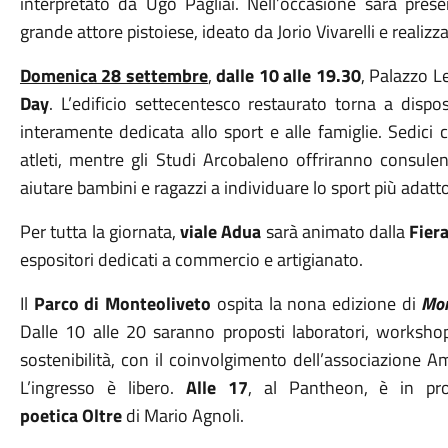
interpretato da Ugo Pagliai. Nell’occasione sarà pres
grande attore pistoiese, ideato da Jorio Vivarelli e realizza
Domenica 28 settembre
,
dalle 10 alle 19.30
, Palazzo L
Day
. L’edificio settecentesco restaurato torna a dispo
interamente dedicata allo sport e alle famiglie. Sedici c
atleti, mentre gli Studi Arcobaleno offriranno consulenz
aiutare bambini e ragazzi a individuare lo sport più adatto 
Per tutta la giornata,
viale Adua
sarà animato dalla
Fiera
espositori dedicati a commercio e artigianato.
Il
Parco di Monteoliveto
ospita la nona edizione di
Mon
Dalle 10 alle 20 saranno proposti laboratori, workshop, 
sostenibilità, con il coinvolgimento dell’associazione Am
L’ingresso è libero.
Alle 17
, al Pantheon, è in p
poetica
Oltre
di Mario Agnoli.