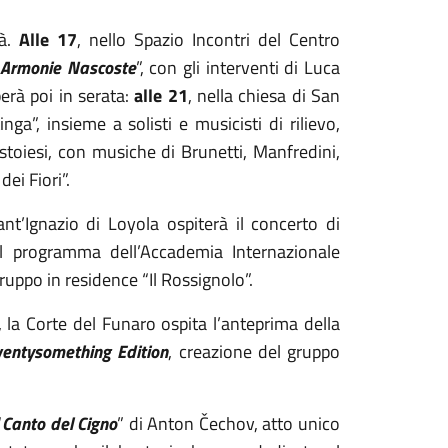
à.
Alle 17
, nello Spazio Incontri del Centro
Armonie Nascoste
”, con gli interventi di Luca
perà poi in serata:
alle 21
, nella chiesa di San
nga”, insieme a solisti e musicisti di rilievo,
stoiesi, con musiche di Brunetti, Manfredini,
ei Fiori”.
nt’Ignazio di Loyola ospiterà il concerto di
nel programma dell’Accademia Internazionale
uppo in residence “Il Rossignolo”.
, la Corte del Funaro ospita l’anteprima della
entysomething Edition
, creazione del gruppo
“
Canto del Cigno
” di Anton Čechov, atto unico