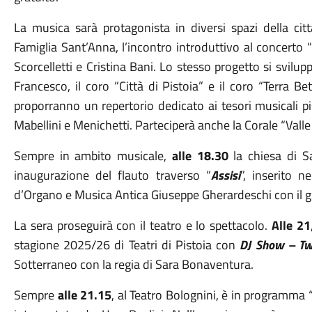
La musica sarà protagonista in diversi spazi della citt
Famiglia Sant’Anna, l’incontro introduttivo al concerto “
Scorcelletti e Cristina Bani. Lo stesso progetto si svilup
Francesco, il coro “Città di Pistoia” e il coro “Terra Beti
proporranno un repertorio dedicato ai tesori musicali pi
Mabellini e Menichetti. Parteciperà anche la Corale “Valle d
Sempre in ambito musicale,
alle 18.30
la chiesa di Sa
inaugurazione del flauto traverso “
Assisi
”, inserito 
d’Organo e Musica Antica Giuseppe Gherardeschi con il gr
La sera proseguirà con il teatro e lo spettacolo.
Alle 21
stagione 2025/26 di Teatri di Pistoia con
DJ Show – Tw
Sotterraneo con la regia di Sara Bonaventura.
Sempre
alle 21.15
, al Teatro Bolognini, è in programma 