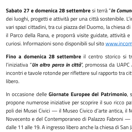
Sabato 27 e domenica 28 settembre
si terrà “
In Comune
dei luoghi, progetti e attività per una città sostenibile. 
vari spazi cittadini, tra cui piazza del Duomo, la chiesa di
il Parco della Rana, e proporrà visite guidate, attività e 
curiosi. Informazioni sono disponibili sul sito
www.incomu
Fino a domenica
28 settembre
il centro storico si
l’iniziativa “
Un altro parco in città
”, promossa da UAPC A
incontri e tavole rotonde per riflettere sul rapporto tra c
libero.
In occasione delle
Giornate Europee del Patrimonio
, 
propone numerose iniziative per scoprire il suo ricco pat
poli dei Musei Civici — il Museo Civico d’arte antica, i
Novecento e del Contemporaneo di Palazzo Fabroni — sa
dalle 11 alle 19. A ingresso libero anche la chiesa di San 