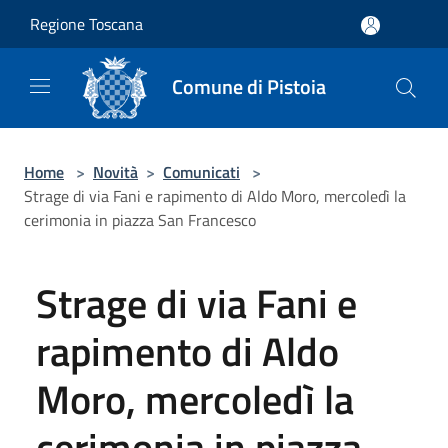
Salta al contenuto principale
Regione Toscana
Comune di Pistoia
Home
>
Novità
>
Comunicati
>
Strage di via Fani e rapimento di Aldo Moro, mercoledì la
cerimonia in piazza San Francesco
Strage di via Fani e
rapimento di Aldo
Moro, mercoledì la
cerimonia in piazza