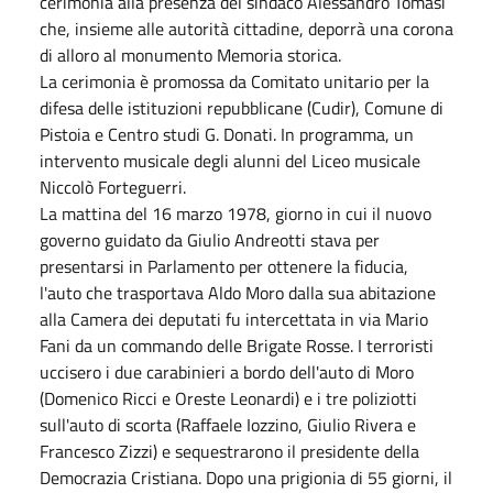
cerimonia alla presenza del sindaco Alessandro Tomasi
che, insieme alle autorità cittadine, deporrà una corona
di alloro al monumento Memoria storica.
La cerimonia è promossa da Comitato unitario per la
difesa delle istituzioni repubblicane (Cudir), Comune di
Pistoia e Centro studi G. Donati. In programma, un
intervento musicale degli alunni del Liceo musicale
Niccolò Forteguerri.
La mattina del 16 marzo 1978, giorno in cui il nuovo
governo guidato da Giulio Andreotti stava per
presentarsi in Parlamento per ottenere la fiducia,
l'auto che trasportava Aldo Moro dalla sua abitazione
alla Camera dei deputati fu intercettata in via Mario
Fani da un commando delle Brigate Rosse. I terroristi
uccisero i due carabinieri a bordo dell'auto di Moro
(Domenico Ricci e Oreste Leonardi) e i tre poliziotti
sull'auto di scorta (Raffaele Iozzino, Giulio Rivera e
Francesco Zizzi) e sequestrarono il presidente della
Democrazia Cristiana. Dopo una prigionia di 55 giorni, il