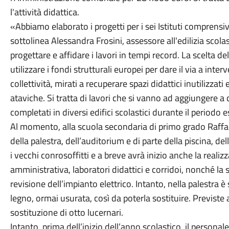
l'attività didattica.
«Abbiamo elaborato i progetti per i sei Istituti comprensivi
sottolinea Alessandra Frosini, assessore all'edilizia scol
progettare e affidare i lavori in tempi record. La scelta d
utilizzare i fondi strutturali europei per dare il via a inte
collettività, mirati a recuperare spazi didattici inutilizzati
ataviche. Si tratta di lavori che si vanno ad aggiungere 
completati in diversi edifici scolastici durante il periodo
Al momento, alla scuola secondaria di primo grado Raffael
della palestra, dell’auditorium e di parte della piscina, del
i vecchi conrosoffitti e a breve avrà inizio anche la realiz
amministrativa, laboratori didattici e corridoi, nonché la s
revisione dell’impianto elettrico. Intanto, nella palestra
legno, ormai usurata, così da poterla sostituire. Previste a
sostituzione di otto lucernari.
Intanto, prima dell’inizio dell’anno scolastico, il personal