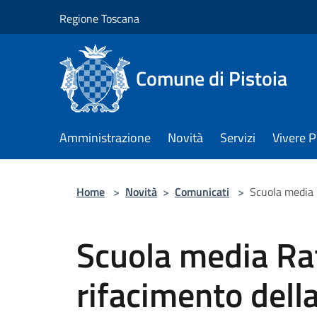
Salta al contenuto principale
Regione Toscana
Comune di Pistoia
Amministrazione
Novità
Servizi
Vivere P
Home
>
Novità
>
Comunicati
>
Scuola media R
Scuola media Raff
rifacimento della