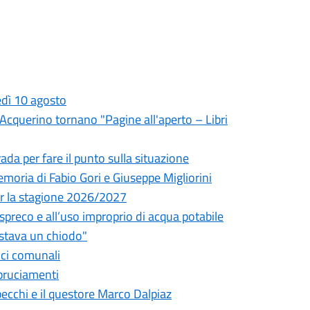
edì 10 agosto
l'Acquerino tornano "Pagine all'aperto – Libri
da per fare il punto sulla situazione
oria di Fabio Gori e Giuseppe Migliorini
 per la stagione 2026/2027
o spreco e all’uso improprio di acqua potabile
astava un chiodo"
fici comunali
bbruciamenti
pecchi e il questore Marco Dalpiaz