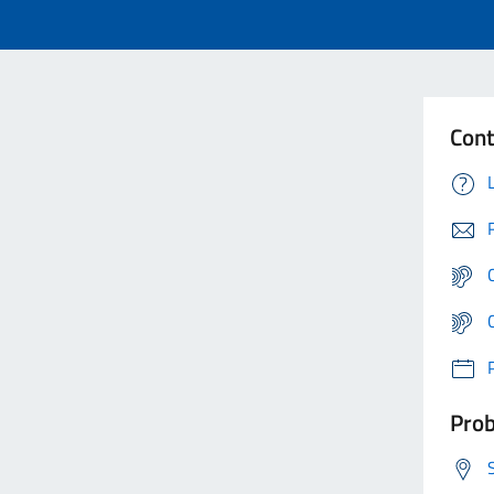
Cont
Prob