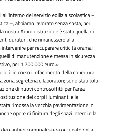
 all'interno del servizio edilizia scolastica –
astica –, abbiamo lavorato senza sosta, per
ella nostra Amministrazione è stata quella di
rventi duraturi, che rimanessero alla
 e intervenire per recuperare criticità oramai
a quelli di manutenzione e messa in sicurezza
 estivo, per 1.700.000 euro.»
lo è in corso il rifacimento della copertura
la zona segreteria e laboratori; sono stati tolti
zazione di nuovi controsoffitti per l’area
ostituzione dei corpi illuminanti e la
 è stata rimossa la vecchia pavimentazione in
nche opere di finitura degli spazi interni e la
e dei cantieri comunali si era occupato della