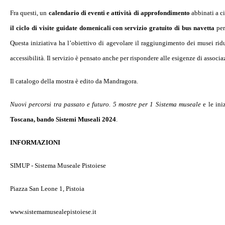
Fra questi, un
calendario di eventi e attività di approfondimento
abbinati a c
il ciclo di visite guidate domenicali con servizio gratuito di bus navetta
per
Questa iniziativa ha l’obiettivo di agevolare il raggiungimento dei musei rid
accessibilità. Il servizio è pensato anche per rispondere alle esigenze di associa
Il catalogo della mostra è edito da Mandragora.
Nuovi percorsi tra passato e futuro. 5 mostre per 1 Sistema museale
e le in
Toscana, bando Sistemi Museali 2024
.
INFORMAZIONI
SIMUP - Sistema Museale Pistoiese
Piazza San Leone 1, Pistoia
www.sistemamusealepistoiese.it