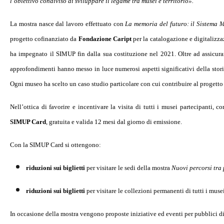
l’obiettivo condiviso di sviluppare il legame tra musei e territorio».
La mostra nasce dal lavoro effettuato con
La memoria del futuro: il Sistema M
progetto cofinanziato da
Fondazione Caript
per la catalogazione e digitalizza
ha impegnato il SIMUP fin dalla sua costituzione nel 2021. Oltre ad assicura
approfondimenti hanno messo in luce numerosi aspetti significativi della storia 
Ogni museo ha scelto un caso studio particolare con cui contribuire al progetto 
Nell’ottica di favorire e incentivare la visita di tutti i musei partecipanti,
SIMUP Card
, gratuita e valida 12 mesi dal giorno di emissione.
Con la SIMUP Card si ottengono:
riduzioni sui biglietti
per visitare le sedi della mostra
Nuovi percorsi tra 
riduzioni sui biglietti
per visitare
le collezioni permanenti di tutti i muse
In occasione della mostra vengono proposte iniziative ed eventi per pubblici di