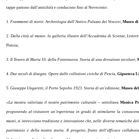
tappe partono dall’antichità e conducono fino al Novecento:
1.
Frammenti di storie. Archeologia dall’Antico Palazzo dei Vescovi
,
Museo di
2.
Dalla città al museo: la galleria illustre dell’Accademia di Scienze, Lettere 
Pistoia;
3.
Il Tesoro di Maria SS. della Fontenuova. Storia di una devozione secolare
,
M
4.
Due secoli di disegno. Opere dalle collezioni civiche di Pescia
,
Gipsoteca L
5.
Giuseppe Ungaretti, il Porto Sepolto 1923. Storia di un’edizione
,
Museo del
«La mostra valorizza il nostro patrimonio culturale
– sottolinea
Monica Pr
proponendo al visitatore un’esperienza in grado di stimolarne la conoscenz
musei, si intrecciano tradizione e innovazione che, nelle diverse tematiche del
patrimonio e della nostra storia. Il progetto, frutto dell’efficace collabora