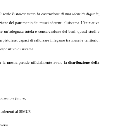
useale Pistoiese verso la costruzione di una identità digitale
,
zione del patrimonio dei musei aderenti al sistema. L’iniziativa
re un’adeguata tutela e conservazione dei beni, questi studi e
pistoiese, capaci di rafforzare il legame tra musei e territorio.
espositivo di sistema.
 con la mostra prende ufficialmente avvio la
distribuzione della
passato e futuro
;
i aderenti al SIMUP.
versi.