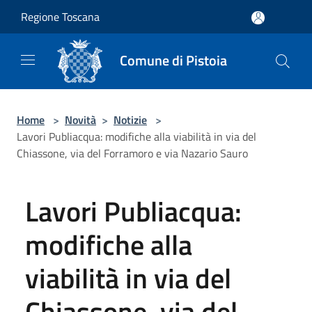
Salta al contenuto principale
Regione Toscana
Comune di Pistoia
Home
>
Novità
>
Notizie
>
Lavori Publiacqua: modifiche alla viabilità in via del
Chiassone, via del Forramoro e via Nazario Sauro
Lavori Publiacqua:
modifiche alla
viabilità in via del
Chiassone, via del