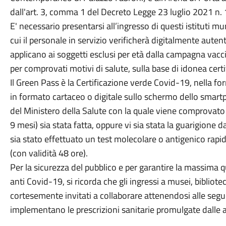
dall'art. 3, comma 1 del Decreto Legge 23 luglio 2021 n. 
E' necessario presentarsi all’ingresso di questi istituti m
cui il personale in servizio verificherà digitalmente autenti
applicano ai soggetti esclusi per età dalla campagna vacci
per comprovati motivi di salute, sulla base di idonea cer
Il Green Pass è la Certificazione verde Covid-19, nella f
in formato cartaceo o digitale sullo schermo dello smar
del Ministero della Salute con la quale viene comprovato
9 mesi) sia stata fatta, oppure vi sia stata la guarigione d
sia stato effettuato un test molecolare o antigenico rapi
(con validità 48 ore).
Per la sicurezza del pubblico e per garantire la massima qu
anti Covid-19, si ricorda che gli ingressi a musei, bibliotec
cortesemente invitati a collaborare attenendosi alle segu
implementano le prescrizioni sanitarie promulgate dalle au