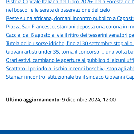
Pistoia Capitale Italiana del Libro 2026: nella Foresta del
nel bosco" e le serate di osservazione del cielo
Peste suina africana, domani incontro pubblico a Capostra
Piazza San Francesco, stamani deposta una corona in mem
Caccia, dal 6 agosto al via il ritiro dei tesserini venatori
Tutela delle risorse idriche, fino al 30 settembre stop all
Giovani artisti under 35, torna il concorso "…una volta b
Orari estivi, cambiano le aperture al pubblico di alcuni uf
Scattato il periodo a rischio incendi boschivi, stop agli a
Stamani incontro istituzionale tra il sindaco Giovanni Ca
Ultimo aggiornamento
: 9 dicembre 2024, 12:00