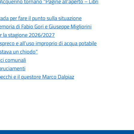
l'Acquerino tornano "Pagine all'aperto – Libri
da per fare il punto sulla situazione
oria di Fabio Gori e Giuseppe Migliorini
 per la stagione 2026/2027
o spreco e all’uso improprio di acqua potabile
astava un chiodo"
fici comunali
bbruciamenti
pecchi e il questore Marco Dalpiaz