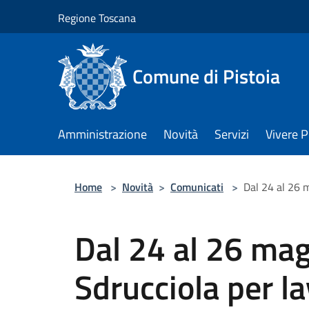
Salta al contenuto principale
Regione Toscana
Comune di Pistoia
Amministrazione
Novità
Servizi
Vivere P
Home
>
Novità
>
Comunicati
>
Dal 24 al 26 m
Dal 24 al 26 mag
Sdrucciola per la