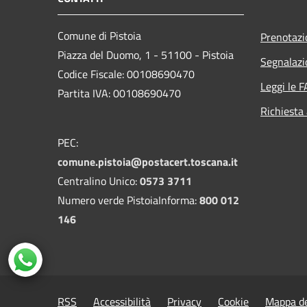
Comune di Pistoia
Prenotaz
Piazza del Duomo, 1 - 51100 - Pistoia
Segnalazi
Codice Fiscale: 00108690470
Leggi le 
Partita IVA: 00108690470
Richiesta
PEC:
comune.pistoia@postacert.toscana.it
Centralino Unico:
0573 3711
Numero verde PistoiaInforma:
800 012
146
RSS
Accessibilità
Privacy
Cookie
Mappa de