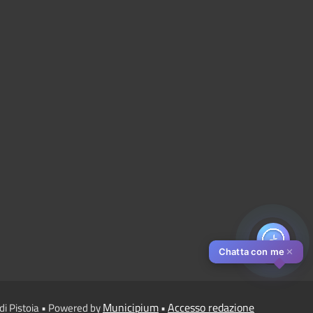
Chatta con me
✕
Municipium
Accesso redazione
di Pistoia • Powered by
•