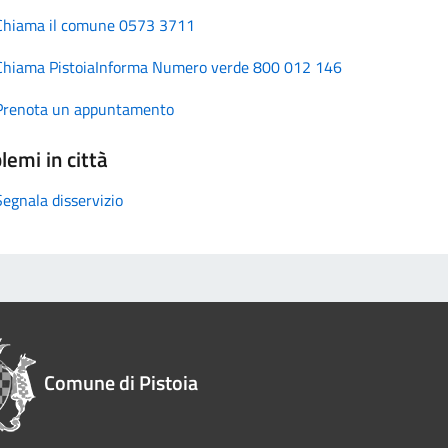
Chiama il comune 0573 3711
Chiama PistoiaInforma Numero verde 800 012 146
Prenota un appuntamento
lemi in città
Segnala disservizio
Comune di Pistoia