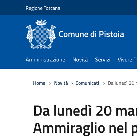
Salta al contenuto principale
Regione Toscana
Comune di Pistoia
Amministrazione
Novità
Servizi
Vivere P
Home
>
Novità
>
Comunicati
>
Da lunedì 20 
Da lunedì 20 mar
Ammiraglio nel p