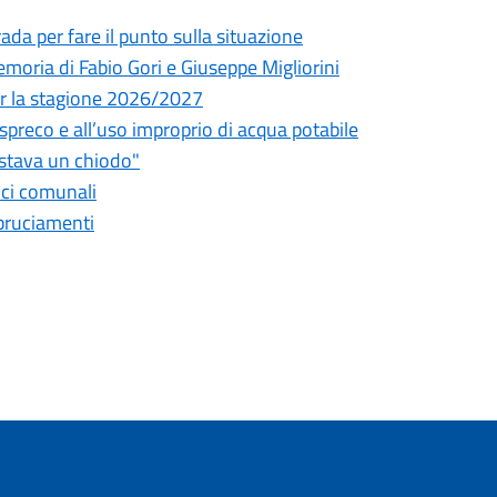
da per fare il punto sulla situazione
oria di Fabio Gori e Giuseppe Migliorini
 per la stagione 2026/2027
o spreco e all’uso improprio di acqua potabile
astava un chiodo"
fici comunali
bbruciamenti