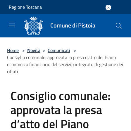
Salta al contenuto principale
Regione Toscana
Comune di Pistoia
Home
>
Novità
>
Comunicati
>
Consiglio comunale: approvata la presa d’atto del Piano
economico finanziario del servizio integrato di gestione dei
rifiuti
Consiglio comunale:
approvata la presa
d’atto del Piano