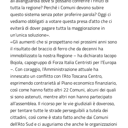
all’avanguardia dove si possano conferire i rifiuti di
tutta la regione? Perché i Comuni devono subire
questo sistema senza poter proferire parola? Oggi ci
vediamo obbligati a votare questa presa d’atto che ci
eviterà di dover pagare tutta la maggiorazione in
un’unica soluzione».
«Gli aumenti che si prospettano nei prossimi anni sono
il risultato del braccio di ferro che da decenni ha
immobilizzato la nostra Regione – ha dichiarato Iacopo
Bojola, capogruppo di Forza Italia Centristi per l’Europa
–. Con coraggio, l’Amministrazione attuale ha
innescato un conflitto con l’Ato Toscana Centro,
esprimendo contrarietà al Piano economico finanziario,
così come hanno fatto altri 22 Comuni, alcuni dei quali
si sono astenuti, mentre altri non hanno partecipato
all’assemblea. Il ricorso per le vie giudiziali è doveroso,
per tentare tutte le strade perseguibili a tutela dei
cittadini, così come è stato fatto anche dai Comuni
dell’Ato Sud e ci auguriamo che anche le organizzazioni