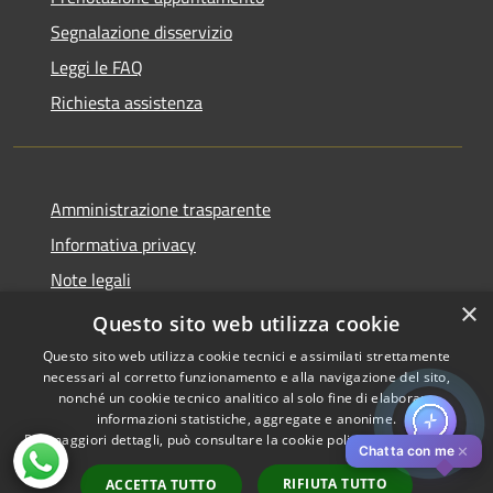
Segnalazione disservizio
Leggi le FAQ
Richiesta assistenza
Amministrazione trasparente
Informativa privacy
Note legali
×
Dichiarazione di accessibilità
Questo sito web utilizza cookie
Questo sito web utilizza cookie tecnici e assimilati strettamente
necessari al corretto funzionamento e alla navigazione del sito,
nonché un cookie tecnico analitico al solo fine di elaborare
informazioni statistiche, aggregate e anonime.
RSS
Copyright © 2026 • Comune di
Per maggiori dettagli, può consultare la cookie policy al seguente
link
Accessibilità
Pistoia • Powered by
✕
Chatta con me
Privacy
Municipium
Accesso
•
RIFIUTA TUTTO
ACCETTA TUTTO