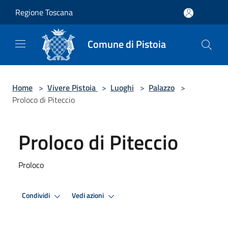
Salta al contenuto principale
Regione Toscana
Comune di Pistoia
Home
>
Vivere Pistoia
>
Luoghi
>
Palazzo
>
Proloco di Piteccio
Proloco di Piteccio
Proloco
Condividi
Vedi azioni