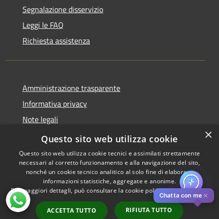
Segnalazione disservizio
Leggi le FAQ
Richiesta assistenza
Amministrazione trasparente
Informativa privacy
Note legali
×
Dichiarazione di accessibilità
Questo sito web utilizza cookie
Questo sito web utilizza cookie tecnici e assimilati strettamente
necessari al corretto funzionamento e alla navigazione del sito,
nonché un cookie tecnico analitico al solo fine di elaborare
informazioni statistiche, aggregate e anonime.
RSS
Copyright © 2026 • Comune di
Per maggiori dettagli, può consultare la cookie policy al seguente
link
Accessibilità
Pistoia • Powered by
✕
Chatta con me
Privacy
Municipium
Accesso
•
RIFIUTA TUTTO
ACCETTA TUTTO