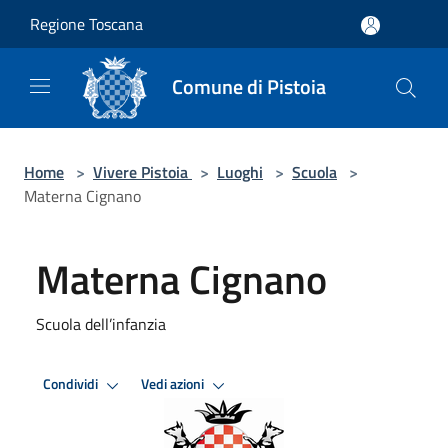
Salta al contenuto principale
Regione Toscana
Comune di Pistoia
Home
>
Vivere Pistoia
>
Luoghi
>
Scuola
>
Materna Cignano
Materna Cignano
Scuola dell’infanzia
Condividi
Vedi azioni