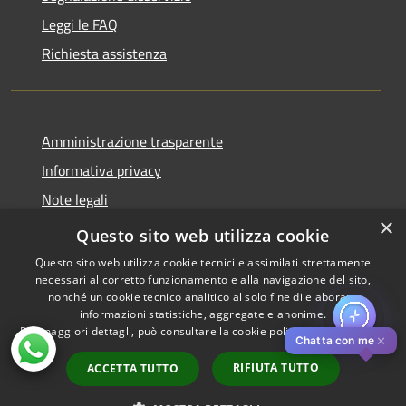
Leggi le FAQ
Richiesta assistenza
Amministrazione trasparente
Informativa privacy
Note legali
×
Dichiarazione di accessibilità
Questo sito web utilizza cookie
Questo sito web utilizza cookie tecnici e assimilati strettamente
necessari al corretto funzionamento e alla navigazione del sito,
nonché un cookie tecnico analitico al solo fine di elaborare
informazioni statistiche, aggregate e anonime.
RSS
Copyright © 2026 • Comune di
Per maggiori dettagli, può consultare la cookie policy al seguente
link
Accessibilità
Pistoia • Powered by
✕
Chatta con me
Privacy
Municipium
Accesso
•
RIFIUTA TUTTO
ACCETTA TUTTO
Cookie
redazione