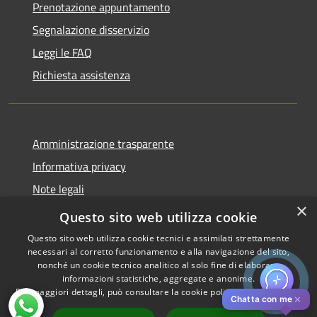
Prenotazione appuntamento
Segnalazione disservizio
Leggi le FAQ
Richiesta assistenza
Amministrazione trasparente
Informativa privacy
Note legali
×
Dichiarazione di accessibilità
Questo sito web utilizza cookie
Questo sito web utilizza cookie tecnici e assimilati strettamente
necessari al corretto funzionamento e alla navigazione del sito,
nonché un cookie tecnico analitico al solo fine di elaborare
informazioni statistiche, aggregate e anonime.
RSS
Copyright © 2026 • Comune di
Per maggiori dettagli, può consultare la cookie policy al seguente
link
Accessibilità
Pistoia • Powered by
✕
Chatta con me
Privacy
Municipium
Accesso