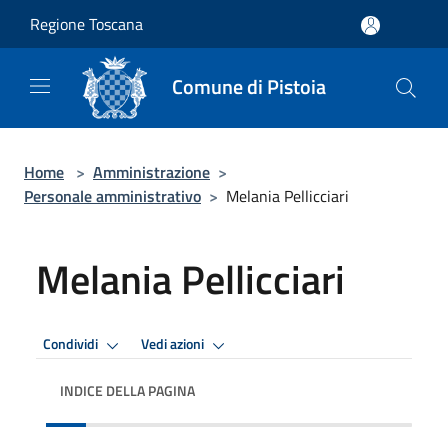
Salta al contenuto principale
Regione Toscana
Comune di Pistoia
Home
>
Amministrazione
>
Personale amministrativo
>
Melania Pellicciari
Melania Pellicciari
Condividi
Vedi azioni
INDICE DELLA PAGINA