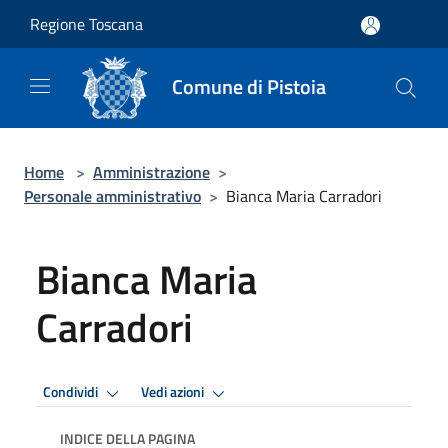
Salta al contenuto principale
Regione Toscana
Comune di Pistoia
Home
>
Amministrazione
>
Personale amministrativo
>
Bianca Maria Carradori
Bianca Maria
Carradori
Condividi
Vedi azioni
INDICE DELLA PAGINA