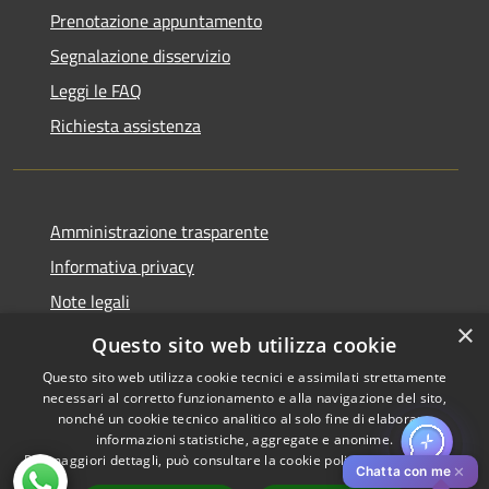
Prenotazione appuntamento
Segnalazione disservizio
Leggi le FAQ
Richiesta assistenza
Amministrazione trasparente
Informativa privacy
Note legali
×
Dichiarazione di accessibilità
Questo sito web utilizza cookie
Questo sito web utilizza cookie tecnici e assimilati strettamente
necessari al corretto funzionamento e alla navigazione del sito,
nonché un cookie tecnico analitico al solo fine di elaborare
informazioni statistiche, aggregate e anonime.
RSS
Copyright © 2026 • Comune di
Per maggiori dettagli, può consultare la cookie policy al seguente
link
Accessibilità
Pistoia • Powered by
✕
Chatta con me