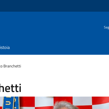
Seg
istoia
o Branchetti
hetti