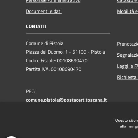
Documenti e dati
Mobilità e
CONTATTI
Comune di Pistoia
Prenotaz
Piazza del Duomo, 1 - 51100 - Pistoia
Segnalazi
Codice Fiscale: 00108690470
Leggi le 
Partita IVA: 00108690470
Richiesta
PEC:
comune.pistoia@postacert.toscana.it
Centralino Unico:
0573 3711
Numero verde PistoiaInforma:
800 012
Questo sito 
146
alla navig