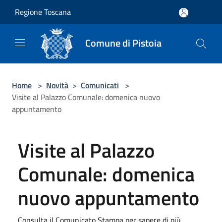
Salta al contenuto principale
Regione Toscana
Comune di Pistoia
Home
>
Novità
>
Comunicati
>
Visite al Palazzo Comunale: domenica nuovo
appuntamento
Visite al Palazzo
Comunale: domenica
nuovo appuntamento
Consulta il Comunicato Stampa per sapere di più