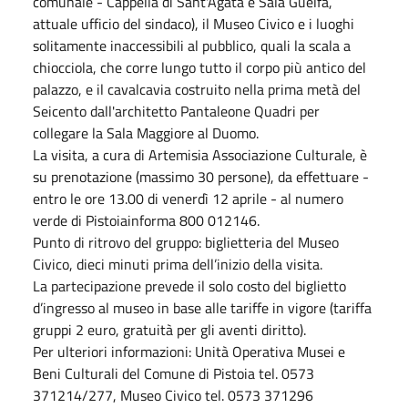
comunale - Cappella di Sant'Agata e Sala Guelfa,
attuale ufficio del sindaco), il Museo Civico e i luoghi
solitamente inaccessibili al pubblico, quali la scala a
chiocciola, che corre lungo tutto il corpo più antico del
palazzo, e il cavalcavia costruito nella prima metà del
Seicento dall'architetto Pantaleone Quadri per
collegare la Sala Maggiore al Duomo.
La visita, a cura di Artemisia Associazione Culturale, è
su prenotazione (massimo 30 persone), da effettuare -
entro le ore 13.00 di venerdì 12 aprile - al numero
verde di Pistoiainforma 800 012146.
Punto di ritrovo del gruppo: biglietteria del Museo
Civico, dieci minuti prima dell’inizio della visita.
La partecipazione prevede il solo costo del biglietto
d’ingresso al museo in base alle tariffe in vigore (tariffa
gruppi 2 euro, gratuità per gli aventi diritto).
Per ulteriori informazioni: Unità Operativa Musei e
Beni Culturali del Comune di Pistoia tel. 0573
371214/277, Museo Civico tel. 0573 371296