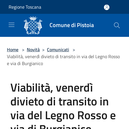
Salta al contenuto principale
Regione Toscana
Comune di Pistoia
Home
>
Novità
>
Comunicati
>
Viabilità, venerdì divieto di transito in via del Legno Rosso
e via di Burgianico
Viabilità, venerdì
divieto di transito in
via del Legno Rosso e
via di Burgianico