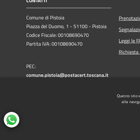
CONTATTI
Comune di Pistoia
Prenotaz
Piazza del Duomo, 1 - 51100 - Pistoia
Segnalazi
Codice Fiscale: 00108690470
Leggi le 
Partita IVA: 00108690470
Richiesta
PEC:
comune.pistoia@postacert.toscana.it
Centralino Unico:
0573 3711
Numero verde PistoiaInforma:
800 012
Questo sito 
146
alla navig
RSS
Accessibilità
Privacy
Cookie
Mappa de