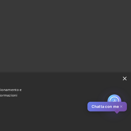
×
nzionamento e
nformazioni
Chatta con me
✕
Municipium
Accesso redazione
di Pistoia • Powered by
•