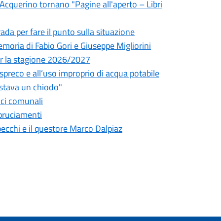
l'Acquerino tornano "Pagine all'aperto – Libri
da per fare il punto sulla situazione
oria di Fabio Gori e Giuseppe Migliorini
 per la stagione 2026/2027
o spreco e all’uso improprio di acqua potabile
astava un chiodo"
fici comunali
bbruciamenti
pecchi e il questore Marco Dalpiaz