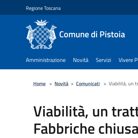
Salta al contenuto principale
Regione Toscana
Comune di Pistoia
Amministrazione
Novità
Servizi
Vivere P
Home
>
Novità
>
Comunicati
>
Viabilità, un 
Viabilità, un trat
Fabbriche chius