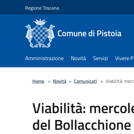
Salta al contenuto principale
Regione Toscana
Comune di Pistoia
Amministrazione
Novità
Servizi
Vivere P
Home
>
Novità
>
Comunicati
>
Viabilità: mer
Viabilità: mercol
del Bollacchione