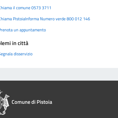
Chiama il comune 0573 3711
Chiama PistoiaInforma Numero verde 800 012 146
Prenota un appuntamento
lemi in città
Segnala disservizio
Comune di Pistoia