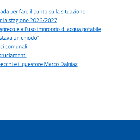
da per fare il punto sulla situazione
 per la stagione 2026/2027
o spreco e all’uso improprio di acqua potabile
astava un chiodo"
fici comunali
bbruciamenti
pecchi e il questore Marco Dalpiaz