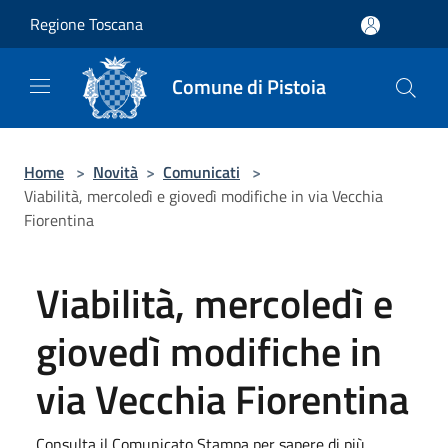
Salta al contenuto principale
Regione Toscana
Comune di Pistoia
Home
>
Novità
>
Comunicati
>
Viabilità, mercoledì e giovedì modifiche in via Vecchia
Fiorentina
Viabilità, mercoledì e
giovedì modifiche in
via Vecchia Fiorentina
Consulta il Comunicato Stampa per sapere di più