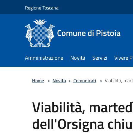
Salta al contenuto principale
Regione Toscana
Comune di Pistoia
Amministrazione
Novità
Servizi
Vivere P
Home
>
Novità
>
Comunicati
>
Viabilità, mar
Viabilità, marte
dell'Orsigna chiu