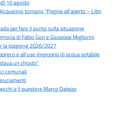
edì 10 agosto
l'Acquerino tornano "Pagine all'aperto – Libri
da per fare il punto sulla situazione
oria di Fabio Gori e Giuseppe Migliorini
 per la stagione 2026/2027
o spreco e all’uso improprio di acqua potabile
astava un chiodo"
fici comunali
bbruciamenti
pecchi e il questore Marco Dalpiaz