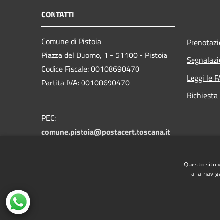
CONTATTI
Comune di Pistoia
Prenotaz
Piazza del Duomo, 1 - 51100 - Pistoia
Segnalazi
Codice Fiscale: 00108690470
Leggi le 
Partita IVA: 00108690470
Richiesta
PEC:
comune.pistoia@postacert.toscana.it
Centralino Unico:
0573 3711
Numero verde PistoiaInforma:
800 012
Questo sito 
146
alla navig