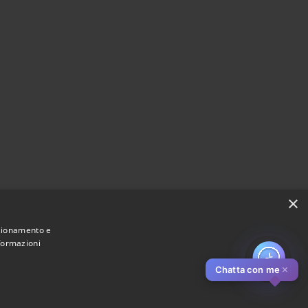
×
nzionamento e
nformazioni
Chatta con me
✕