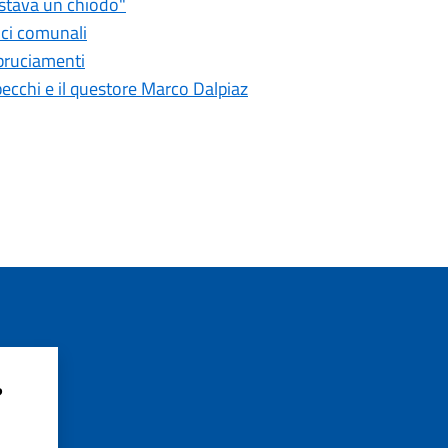
astava un chiodo"
fici comunali
bbruciamenti
pecchi e il questore Marco Dalpiaz
?