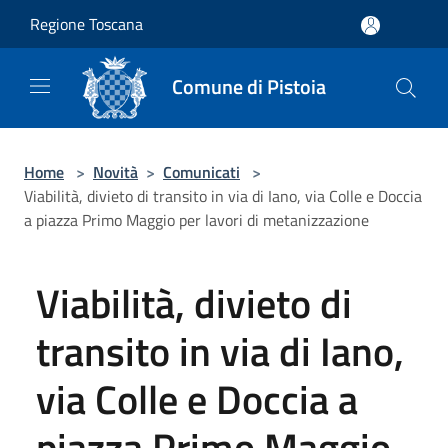
Salta al contenuto principale
Regione Toscana
Comune di Pistoia
Home
>
Novità
>
Comunicati
>
Viabilità, divieto di transito in via di Iano, via Colle e Doccia
a piazza Primo Maggio per lavori di metanizzazione
Viabilità, divieto di
transito in via di Iano,
via Colle e Doccia a
piazza Primo Maggio