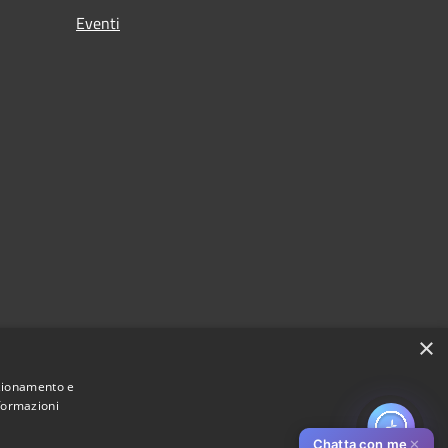
Eventi
×
nzionamento e
nformazioni
Chatta con me
✕