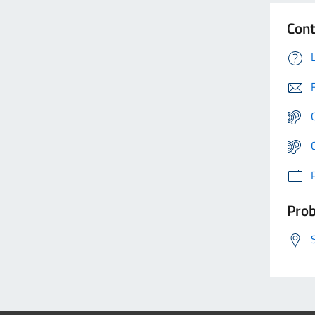
Cont
Prob