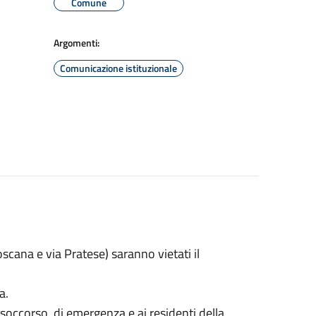
Comune
Argomenti:
Comunicazione istituzionale
Toscana e via Pratese) saranno vietati il
a.
occorso, di emergenza e ai residenti della