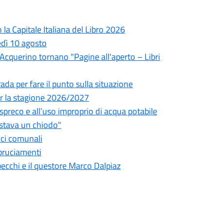
la Capitale Italiana del Libro 2026
edì 10 agosto
l'Acquerino tornano "Pagine all'aperto – Libri
da per fare il punto sulla situazione
 per la stagione 2026/2027
o spreco e all’uso improprio di acqua potabile
astava un chiodo"
fici comunali
bbruciamenti
pecchi e il questore Marco Dalpiaz