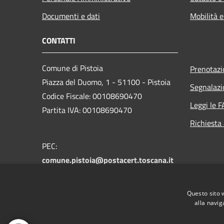
Documenti e dati
Mobilità e
CONTATTI
Comune di Pistoia
Prenotaz
Piazza del Duomo, 1 - 51100 - Pistoia
Segnalazi
Codice Fiscale: 00108690470
Leggi le 
Partita IVA: 00108690470
Richiesta
PEC:
comune.pistoia@postacert.toscana.it
Centralino Unico:
0573 3711
Numero verde PistoiaInforma:
800 012
Questo sito 
146
alla navig