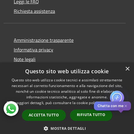
Leggi le FAQ
Richiesta assistenza
Amministrazione trasparente
Informativa privacy
Note legali
×
Dichiarazione di accessibilità
Questo sito web utilizza cookie
Questo sito web utilizza cookie tecnici e assimilati strettamente
necessari al corretto funzionamento e alla navigazione del sito,
nonché un cookie tecnico analitico al solo fine di elaborare
informazioni statistiche, aggregate e anonime.
RSS
Copyright © 2026 • Comune di
Per maggiori dettagli, può consultare la cookie policy al seguente
link
Accessibilità
Pistoia • Powered by
✕
Chatta con me
Privacy
Municipium
Accesso
•
RIFIUTA TUTTO
ACCETTA TUTTO
Cookie
redazione
Mappa del sito
MOSTRA DETTAGLI