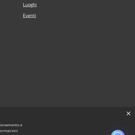
Luoghi
Eventi
×
nzionamento e
nformazioni