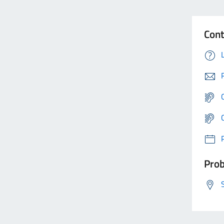
Cont
Prob