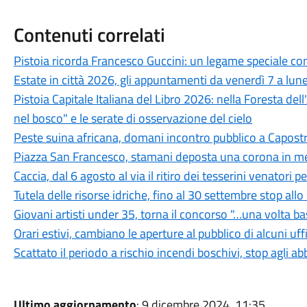
Contenuti correlati
Pistoia ricorda Francesco Guccini: un legame speciale con 
Estate in città 2026, gli appuntamenti da venerdì 7 a lun
Pistoia Capitale Italiana del Libro 2026: nella Foresta del
nel bosco" e le serate di osservazione del cielo
Peste suina africana, domani incontro pubblico a Capostra
Piazza San Francesco, stamani deposta una corona in mem
Caccia, dal 6 agosto al via il ritiro dei tesserini venatori
Tutela delle risorse idriche, fino al 30 settembre stop all
Giovani artisti under 35, torna il concorso "…una volta b
Orari estivi, cambiano le aperture al pubblico di alcuni uf
Scattato il periodo a rischio incendi boschivi, stop agli a
Ultimo aggiornamento
: 9 dicembre 2024, 11:35