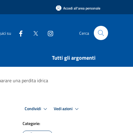
Accedi all'area personale
uici su
Cerca
Tutti gli argomenti
parare una perdita idrica
Condividi
Vedi azioni
Categorie: