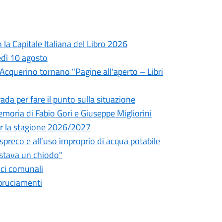
la Capitale Italiana del Libro 2026
edì 10 agosto
l'Acquerino tornano "Pagine all'aperto – Libri
da per fare il punto sulla situazione
oria di Fabio Gori e Giuseppe Migliorini
 per la stagione 2026/2027
o spreco e all’uso improprio di acqua potabile
astava un chiodo"
fici comunali
bbruciamenti