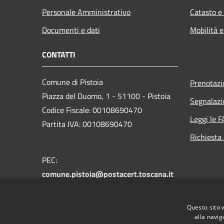
Personale Amministrativo
Catasto e
Documenti e dati
Mobilità e
CONTATTI
Comune di Pistoia
Prenotaz
Piazza del Duomo, 1 - 51100 - Pistoia
Segnalazi
Codice Fiscale: 00108690470
Leggi le 
Partita IVA: 00108690470
Richiesta
PEC:
comune.pistoia@postacert.toscana.it
Centralino Unico:
0573 3711
Numero verde PistoiaInforma:
800 012
Questo sito 
146
alla navig