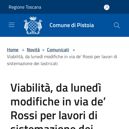
Salta al contenuto principale
Regione Toscana
Comune di Pistoia
Home
>
Novità
>
Comunicati
>
Viabilità, da lunedì modifiche in via de’ Rossi per lavori di
sistemazione dei lastricati
Viabilità, da lunedì
modifiche in via de’
Rossi per lavori di
sistemazione dei