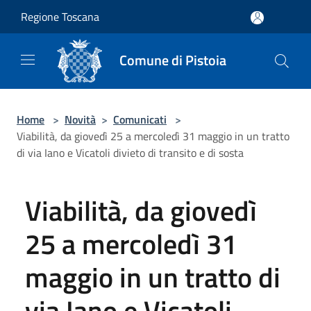
Salta al contenuto principale
Regione Toscana
Comune di Pistoia
Home
>
Novità
>
Comunicati
>
Viabilità, da giovedì 25 a mercoledì 31 maggio in un tratto
di via Iano e Vicatoli divieto di transito e di sosta
Viabilità, da giovedì
25 a mercoledì 31
maggio in un tratto di
via Iano e Vicatoli