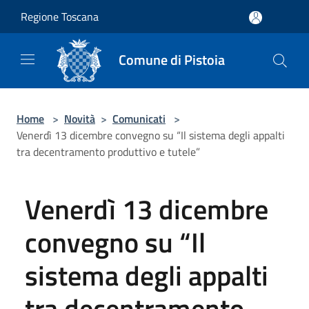
Salta al contenuto principale
Regione Toscana
Comune di Pistoia
Home
>
Novità
>
Comunicati
>
Venerdì 13 dicembre convegno su “Il sistema degli appalti
tra decentramento produttivo e tutele”
Venerdì 13 dicembre
convegno su “Il
sistema degli appalti
tra decentramento