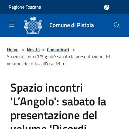
Salta al contenuto principale
Regione Toscana
Comune di Pistoia
Home
>
Novità
>
Comunicati
>
Spazio incontri 'L’Angolo': sabato la presentazione del
volume 'Ricordi… all’ora del tè'
Spazio incontri
'L’Angolo': sabato la
presentazione del
volume 'Ricordi…