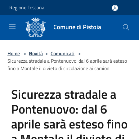
Salta al contenuto principale
Regione Toscana
Comune di Pistoia
Home
>
Novità
>
Comunicati
>
Sicurezza stradale a Pontenuovo: dal 6 aprile sarà esteso
fino a Montale il divieto di circolazione ai camion
Sicurezza stradale a
Pontenuovo: dal 6
aprile sarà esteso fino
a Montale il divieto di