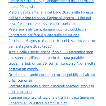
Estate in città 2026, gli appuntamenti da venerdì 7 a
lunedì 10 agosto
Pistoia Capitale Italiana del Libro 2026: nella Foresta
dell'Acquerino tornano "Pagine all'aperto – Libri nel
bosco" e le serate di osservazione del cielo
Peste suina africana, domani incontro pubblico a
Capostrada per fare il punto sulla situazione
Caccia, dal 6 agosto al via il ritiro dei tesserini venatori
per la stagione 2026/2027
Tutela delle risorse idriche, fino al 30 settembre stop
allo spreco e all’uso improprio di acqua potabile
Giovani artisti under 35, torna il concorso "…una volta
bastava un chiodo"
Orari estivi, cambiano le aperture al pubblico di alcuni
uffici comunali
Scattato il periodo a rischio incendi boschivi, stop agli
abbruciamenti
Stamani incontro istituzionale tra il sindaco Giovanni
Capecchi e il questore Marco Dalpiaz