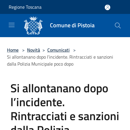
Salta al contenuto principale
Regione Toscana
Comune di Pistoia
Home
>
Novità
>
Comunicati
>
Si allontanano dopo l’incidente. Rintracciati e sanzioni
dalla Polizia Municipale poco dopo
Si allontanano dopo
l’incidente.
Rintracciati e sanzioni
dalla Polizia