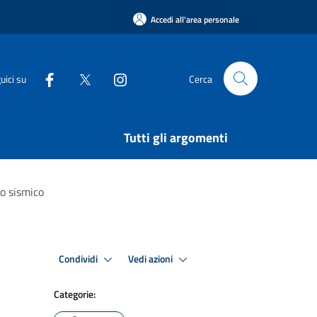
Accedi all'area personale
uici su
Cerca
Tutti gli argomenti
to sismico
Condividi
Vedi azioni
Categorie: