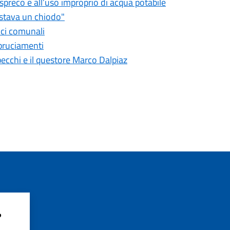
o spreco e all’uso improprio di acqua potabile
astava un chiodo"
fici comunali
bbruciamenti
pecchi e il questore Marco Dalpiaz
?