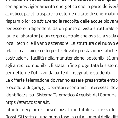
con approvvigionamento energetico che in parte deriverà
acustico, pareti trasparenti esterne dotate di schermature
risparmio idrico attraverso la raccolta delle acque piovane
per essere indipendenti da un punto di vista strutturale e 
(aule e laboratori) e un corpo centrale che ospita la scala di
locali tecnici e il vano ascensore. La struttura del nuovo 
telaio in acciaio, scelto per le elevate prestazioni statich
costruzione, facilità nella manutenzione, sostenibilità am
agli arredi componibili. È stata infine progettata la siste
permetterne l’utilizzo da parte di insegnati e studenti.
Le offerte telematiche dovranno essere presentate entro i
procedura di gara, gli operatori economici interessati dov
identificarsi sul Sistema Telematico Acquisti del Comune di
https://start.toscana.it.
Intanto, nei giorni scorsi è iniziato, in totale sicurezza, 
Rossi. Si tratta di una prima fase in cui gli operai della d