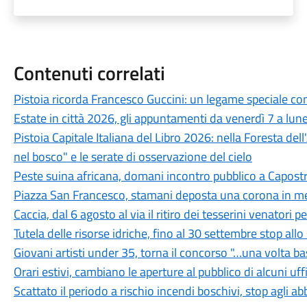
Contenuti correlati
Pistoia ricorda Francesco Guccini: un legame speciale con 
Estate in città 2026, gli appuntamenti da venerdì 7 a lun
Pistoia Capitale Italiana del Libro 2026: nella Foresta del
nel bosco" e le serate di osservazione del cielo
Peste suina africana, domani incontro pubblico a Capostra
Piazza San Francesco, stamani deposta una corona in mem
Caccia, dal 6 agosto al via il ritiro dei tesserini venatori
Tutela delle risorse idriche, fino al 30 settembre stop all
Giovani artisti under 35, torna il concorso "…una volta b
Orari estivi, cambiano le aperture al pubblico di alcuni uf
Scattato il periodo a rischio incendi boschivi, stop agli a