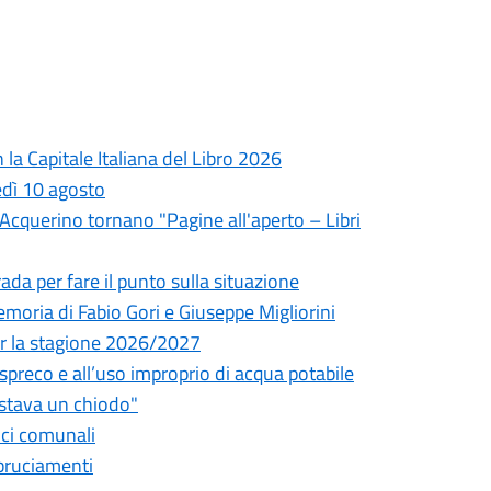
la Capitale Italiana del Libro 2026
edì 10 agosto
l'Acquerino tornano "Pagine all'aperto – Libri
da per fare il punto sulla situazione
oria di Fabio Gori e Giuseppe Migliorini
 per la stagione 2026/2027
o spreco e all’uso improprio di acqua potabile
astava un chiodo"
fici comunali
bbruciamenti