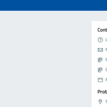
Cont
Prob