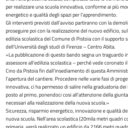
per realizzare una scuola innovativa, conforme ai più mo
energetico e qualità degli spazi per l’apprendimento.
Gli interventi previsti dall’avviso partiranno con la demol
proseguire poi con la realizzazione del nuovo edificio, su
edilizia scolastica del Comune di Pistoia con il supporto sc
dell’Università degli studi di Firenze – Centro Abita.
«La pubblicazione di questo bando segna un traguardo im
assessore all’edilizia scolastica – perché vede coronato i
Cino da Pistoia fin dall’insediamento di questa Amminist
l’apertura del cantiere. Procedere nelle varie fasi di prog
innovativa, ci ha permesso di salire nella graduatoria dei
posto al primo, ponendoci cosi all'attenzione della giunta
necessari alla realizzazione della nuova scuola.»
Sicurezza, risparmio energetico, innovazione e qualità deg
nuova scuola. Nell’area scolastica (20mila metri quadri c
primaria, verrà realizzato un edificio da 2166 metri quadri