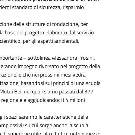
derni standard di sicurezza, risparmio
izione delle strutture di fondazione, per
lla base del progetto elaborato dal servizio
ientifico, per gli aspetti ambientali,
portante – sottolinea Alessandra Frosini,
l grande impegno riversato nel progetto della
razione, e che nei prossimi mesi vedrà
ettazione, basandosi sui principi di una scuola
 Mutui Bei, nei quali siamo passati dal 377
 regionale e aggiudicandoci i 4 milioni
li spazi saranno le caratteristiche della
omplessivi) su cui sorge anche la scuola
 di superficie utile, alto dodici metri e mezzo,