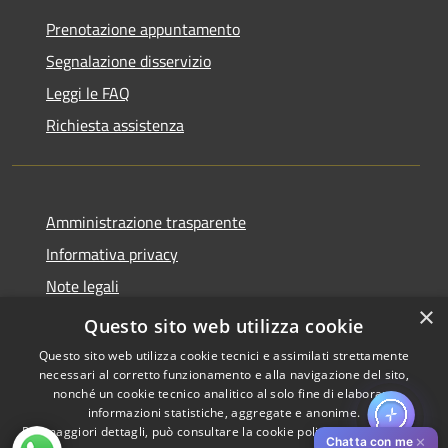
Prenotazione appuntamento
Segnalazione disservizio
Leggi le FAQ
Richiesta assistenza
Amministrazione trasparente
Informativa privacy
Note legali
×
Dichiarazione di accessibilità
Questo sito web utilizza cookie
Questo sito web utilizza cookie tecnici e assimilati strettamente
necessari al corretto funzionamento e alla navigazione del sito,
nonché un cookie tecnico analitico al solo fine di elaborare
informazioni statistiche, aggregate e anonime.
RSS
Copyright © 2026 • Comune di
Per maggiori dettagli, può consultare la cookie policy al seguente
link
Accessibilità
Pistoia • Powered by
✕
Chatta con me