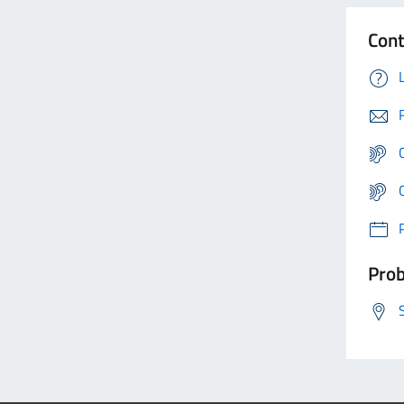
Cont
Prob