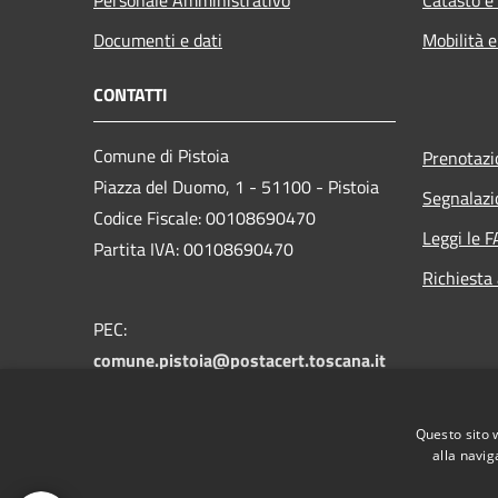
Documenti e dati
Mobilità e
CONTATTI
Comune di Pistoia
Prenotaz
Piazza del Duomo, 1 - 51100 - Pistoia
Segnalazi
Codice Fiscale: 00108690470
Leggi le 
Partita IVA: 00108690470
Richiesta
PEC:
comune.pistoia@postacert.toscana.it
Centralino Unico:
0573 3711
Numero verde PistoiaInforma:
800 012
Questo sito 
146
alla navig