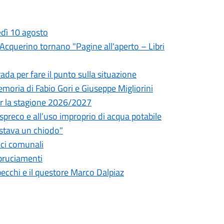
edì 10 agosto
l'Acquerino tornano "Pagine all'aperto – Libri
da per fare il punto sulla situazione
oria di Fabio Gori e Giuseppe Migliorini
 per la stagione 2026/2027
o spreco e all’uso improprio di acqua potabile
astava un chiodo"
fici comunali
bbruciamenti
pecchi e il questore Marco Dalpiaz