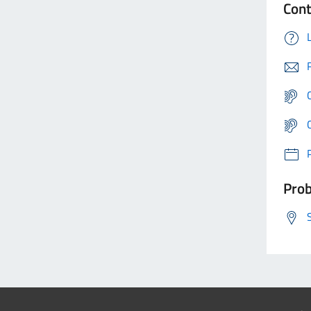
Cont
Prob