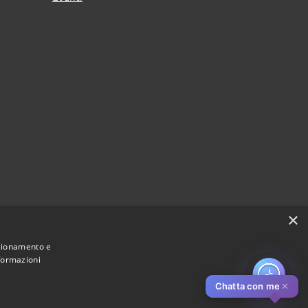
×
nzionamento e
nformazioni
Chatta con me
✕