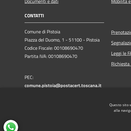
Documenti e dati
Mobilità e
CONTATTI
Comune di Pistoia
Prenotaz
Piazza del Duomo, 1 - 51100 - Pistoia
Segnalazi
Codice Fiscale: 00108690470
Leggi le 
Partita IVA: 00108690470
Richiesta
PEC:
comune.pistoia@postacert.toscana.it
Centralino Unico:
0573 3711
Numero verde PistoiaInforma:
800 012
Questo sito 
146
alla navig