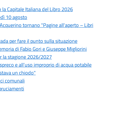
la Capitale Italiana del Libro 2026
edì 10 agosto
l'Acquerino tornano "Pagine all'aperto – Libri
da per fare il punto sulla situazione
oria di Fabio Gori e Giuseppe Migliorini
 per la stagione 2026/2027
o spreco e all’uso improprio di acqua potabile
astava un chiodo"
fici comunali
bbruciamenti